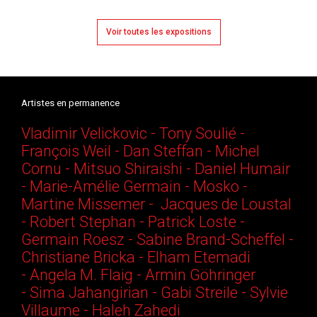
Voir toutes les expositions
Artistes en permanence
Vladimir Velickovic
-
Tony Soulié
-
François Weil
-
Dan Steffan
-
Michel
Cornu
-
Mitsuo Shiraishi
-
Daniel Humair
-
Marie-Amélie Germain
-
Mosko
-
Martine Missemer
-
Jacques de Loustal
-
Robert Stephan
-
Patrick Loste
-
Germain Roesz
-
Sabine Brand-Scheffel
-
Christiane Bricka
-
Elham Etemadi
-
Angela M. Flaig
-
Armin Göhringer
-
Sima Jahangirian
-
Gabi Streile
-
Sylvie
Villaume
-
Haleh Zahedi