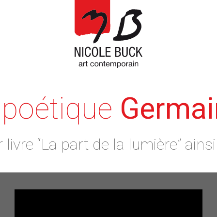
 poétique
Germai
livre “La part de la lumière” ain