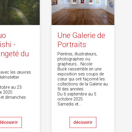
uo
Une Galerie de
ishi -
Portraits
angeté du
Peintres, illustrateurs,
photographes ou
grapheurs… Nicole
Buck rassemble en une
 avec les œuvres
exposition ses coups de
Helmstetter
cœur qui ont façonné les
collections de la Galerie au
tobre au 23
fil des années.
e 2025
Du 6 septembre au 5
 et dimanches
octobre 2025
Samedis et...
découvrir
découvrir