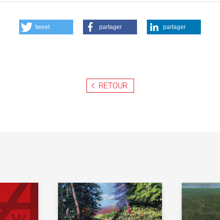
tweet
partager
partager
RETOUR