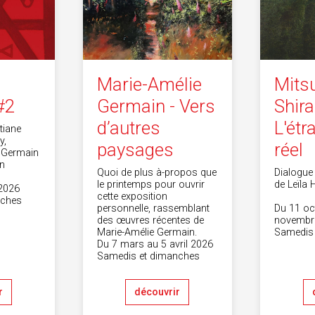
Marie-Amélie
Mits
#2
Germain - Vers
Shira
d’autres
L'étr
tiane
y,
paysages
réel
, Germain
an
Quoi de plus à-propos que
Dialogue
le printemps pour ouvrir
de Leïla 
2026
cette exposition
nches
personnelle, rassemblant
Du 11 oc
des œuvres récentes de
novembr
Marie-Amélie Germain.
Samedis
Du 7 mars au 5 avril 2026
Samedis et dimanches
r
découvrir