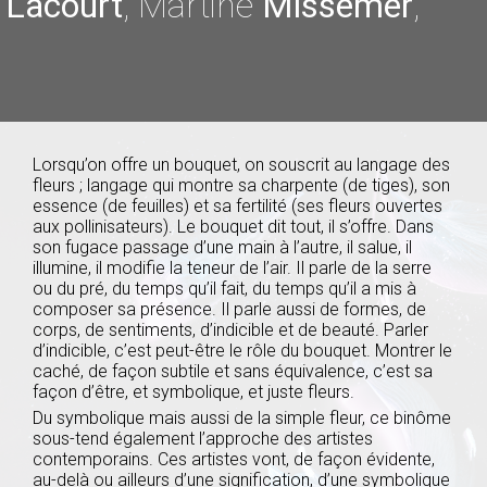
n
Lacourt
, Martine
Missemer
,
Lorsqu’on offre un bouquet, on souscrit au langage des
fleurs ; langage qui montre sa charpente (de tiges), son
essence (de feuilles) et sa fertilité (ses fleurs ouvertes
aux pollinisateurs). Le bouquet dit tout, il s’offre. Dans
son fugace passage d’une main à l’autre, il salue, il
illumine, il modifie la teneur de l’air. Il parle de la serre
ou du pré, du temps qu’il fait, du temps qu’il a mis à
composer sa présence. Il parle aussi de formes, de
corps, de sentiments, d’indicible et de beauté. Parler
d’indicible, c’est peut-être le rôle du bouquet. Montrer le
caché, de façon subtile et sans équivalence, c’est sa
façon d’être, et symbolique, et juste fleurs.
Du symbolique mais aussi de la simple fleur, ce binôme
sous-tend également l’approche des artistes
contemporains. Ces artistes vont, de façon évidente,
au-delà ou ailleurs d’une signification, d’une symbolique