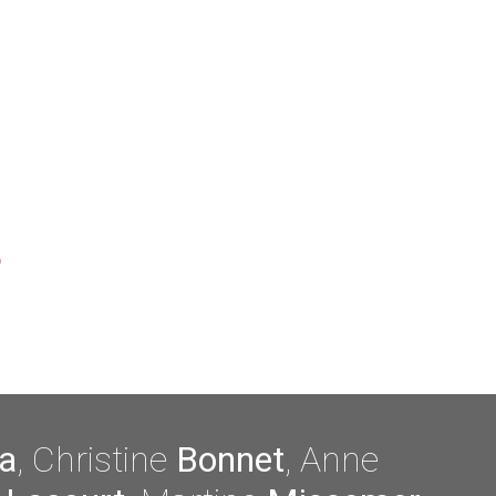
s
ka
, Christine
Bonnet
, Anne