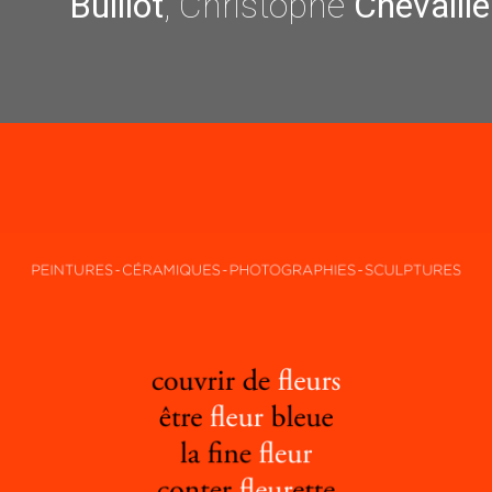
Bulliot
, Christophe
Chevallie